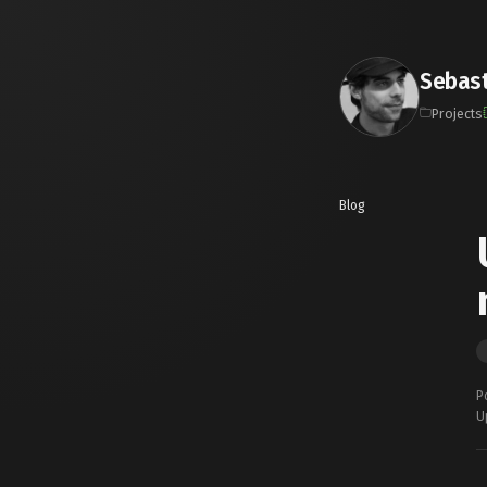
Sebast
Projects
Blog
P
U